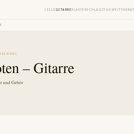
CELLO
GITARRE
KLAVIER
SCHLAGZEUG
WEITERE
RA
E
ARSCHOOL
en – Gitarre
ur und Gehör