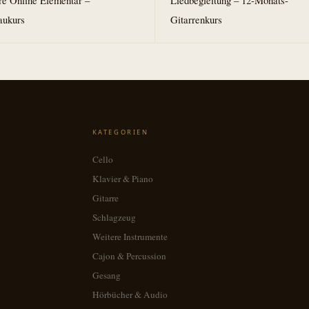
re Online Elementar –
Liedbegleitung – 12-Monats-
aukurs
Gitarrenkurs
KATEGORIEN
Cello
Klavier & Piano
Gitarre
Schlagzeug
Weitere Instrumente
Cajon & Percussion
Gesang
Hörbücher & Audio