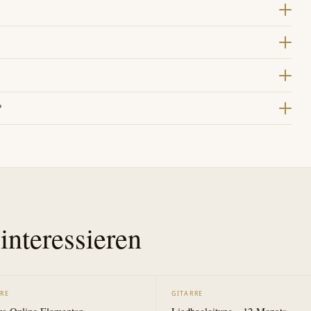
itarre lernen oder vertiefen möchten – vom Einsteiger bis zum
r das Selbststudium konzipiert.
bereich und können alle Lektionen direkt im Browser oder über die App
n Sie die Inhalte zeitlich unbegrenzt nutzen und jederzeit wiederholen.
?
rm mit verschiedenen gängigen Zahlungsmethoden (z. B. PayPal,
 den Kursbutton direkt zur sicheren Bestellseite weitergeleitet.
interessieren
RRE
GITARRE