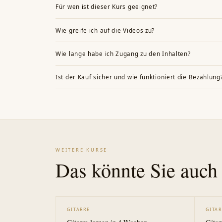
Für wen ist dieser Kurs geeignet?
„Akkorde ohne Noten – Gitarre“ richtet sich an alle, die G
Wie greife ich auf die Videos zu?
Fortgeschrittenen, je nach Kursniveau. Die Inhalte sind fü
Nach dem Kauf erhalten Sie Zugang zum Online-Mitglieder
Wie lange habe ich Zugang zu den Inhalten?
ansehen – in Ihrem eigenen Tempo.
Der Zugang ist dauerhaft – nach dem einmaligen Kauf könne
Ist der Kauf sicher und wie funktioniert die Bezahlung
Ja. Der Kauf erfolgt über eine etablierte Anbieterplattfo
Kreditkarte, Sofortüberweisung). Sie werden nach Klick auf
WEITERE KURSE
Das könnte Sie auch 
GITARRE
GITA