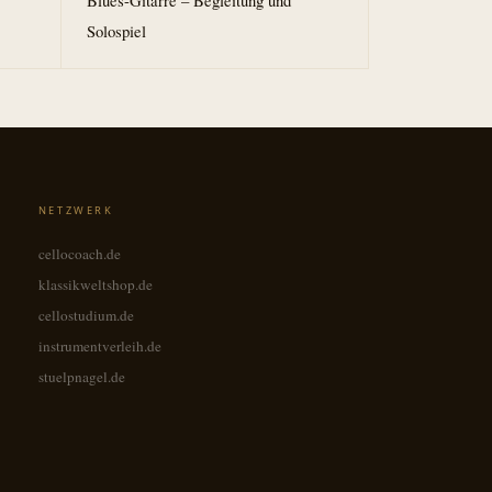
Blues-Gitarre – Begleitung und
Solospiel
NETZWERK
cellocoach.de
klassikweltshop.de
cellostudium.de
instrumentverleih.de
stuelpnagel.de