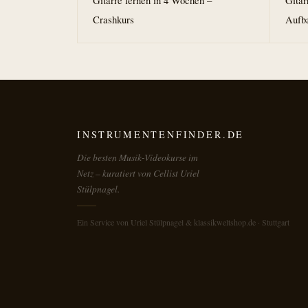
Gitarre lernen in 4 Wochen –
Gitar
Crashkurs
Aufb
INSTRUMENTENFINDER.DE
Die besten Musik-Videokurse im
Netz – kuratiert von Cellist Uriel
Stülpnagel.
Ein Service von Uriel Stülpnagel & klassikweltshop.de · Stuttgart