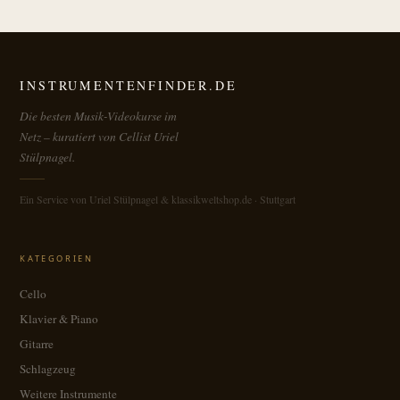
INSTRUMENTENFINDER.DE
Die besten Musik-Videokurse im
Netz – kuratiert von Cellist Uriel
Stülpnagel.
Ein Service von Uriel Stülpnagel & klassikweltshop.de · Stuttgart
KATEGORIEN
Cello
Klavier & Piano
Gitarre
Schlagzeug
Weitere Instrumente