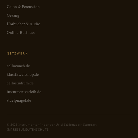
Cajon & Percussion
Gesang
Hörbücher & Audio
Online-Business
NETZWERK
cellocoach.de
klassikweltshop.de
cellostudium.de
instrumentverleih.de
stuelpnagel.de
© 2025 Instrumentenfinder.de · Uriel Stülpnagel · Stuttgart
IMPRESSUM
DATENSCHUTZ