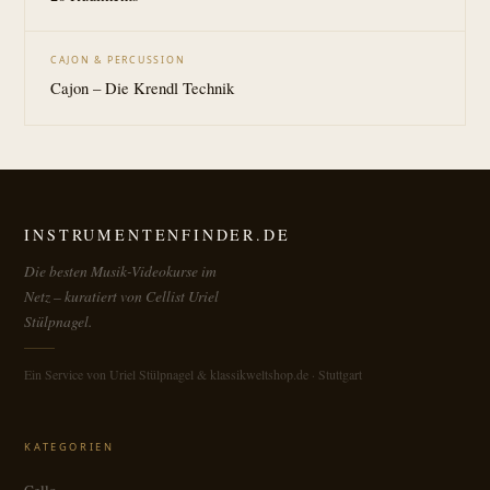
CAJON & PERCUSSION
Cajon – Die Krendl Technik
INSTRUMENTENFINDER.DE
Die besten Musik-Videokurse im
Netz – kuratiert von Cellist Uriel
Stülpnagel.
Ein Service von Uriel Stülpnagel & klassikweltshop.de · Stuttgart
KATEGORIEN
Cello