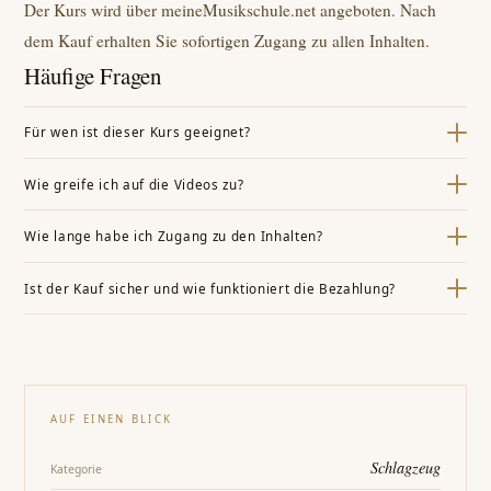
Der Kurs wird über meineMusikschule.net angeboten. Nach
dem Kauf erhalten Sie sofortigen Zugang zu allen Inhalten.
Häufige Fragen
Für wen ist dieser Kurs geeignet?
„Schlagzeugkurs – 2-Jahres-Komplettkurs“ richtet sich an alle, die
Wie greife ich auf die Videos zu?
Schlagzeug lernen oder vertiefen möchten – vom Einsteiger bis zum
Nach dem Kauf erhalten Sie Zugang zum Online-Mitgliederbereich
Fortgeschrittenen, je nach Kursniveau. Die Inhalte sind für das
Wie lange habe ich Zugang zu den Inhalten?
und können alle Lektionen direkt im Browser oder über die App
Selbststudium konzipiert.
Sie erhalten 2 Jahre PLUS-Zugang zu allen Kursinhalten –
ansehen – in Ihrem eigenen Tempo.
Ist der Kauf sicher und wie funktioniert die Bezahlung?
ausreichend Zeit, um in Ihrem eigenen Tempo zu lernen und Inhalte
Ja. Der Kauf erfolgt über eine etablierte Anbieterplattform mit
mehrfach zu wiederholen.
verschiedenen gängigen Zahlungsmethoden (z. B. PayPal, Kreditkarte,
Sofortüberweisung). Sie werden nach Klick auf den Kursbutton direkt
zur sicheren Bestellseite weitergeleitet.
AUF EINEN BLICK
Schlagzeug
Kategorie