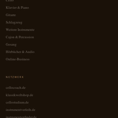
Klavier & Piano
Gitarre
Schlagzeug
Weitere Instrumente
Cajon & Percussion
Gesang
Hörbücher & Audio
Online-Business
NETZWERK
cellocoach.de
klassikweltshop.de
cellostudium.de
instrumentverleih.de
instrumentenfinder.de