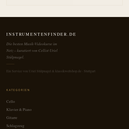
INSTRUMENTENFINDER.DE
Die besten Musik-Videokurse im
Netz – kuratiert von Cellist Uriel
Stülpnagel.
Ein Service von Uriel Stülpnagel & klassikweltshop.de · Stuttgart
KATEGORIEN
Cello
Klavier & Piano
Gitarre
Schlagzeug