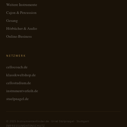
Weitere Instrumente
Cajon & Percussion
Gesang
Hörbücher & Audio
Online-Business
NETZWERK
cellocoach.de
klassikweltshop.de
cellostudium.de
instrumentverleih.de
stuelpnagel.de
© 2025 Instrumentenfinder.de · Uriel Stülpnagel · Stuttgart
IMPRESSUM
DATENSCHUTZ