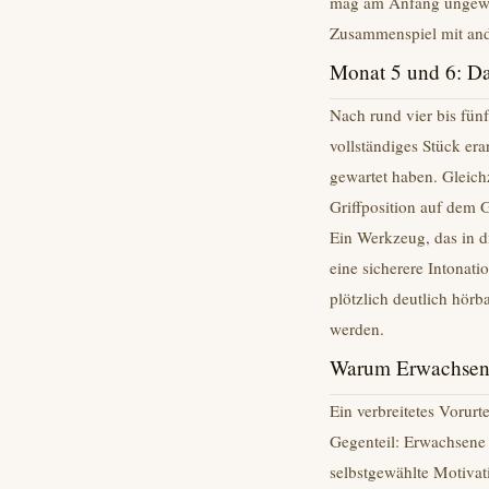
mag am Anfang ungewohn
Zusammenspiel mit and
Monat 5 und 6: Das
Nach rund vier bis fün
vollständiges Stück er
gewartet haben. Gleichz
Griffposition auf dem Gr
Ein Werkzeug, das in di
eine sicherere Intonat
plötzlich deutlich hörb
werden.
Warum Erwachsene 
Ein verbreitetes Vorurt
Gegenteil: Erwachsene 
selbstgewählte Motivat