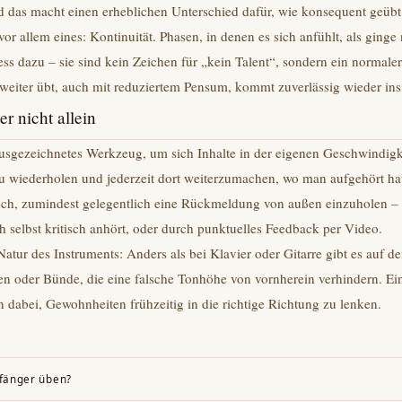
d das macht einen erheblichen Unterschied dafür, wie konsequent geübt
vor allem eines: Kontinuität. Phasen, in denen es sich anfühlt, als ginge
s dazu – sie sind kein Zeichen für „kein Talent“, sondern ein normaler 
weiter übt, auch mit reduziertem Pensum, kommt zuverlässig wieder ins
r nicht allein
usgezeichnetes Werkzeug, um sich Inhalte in der eigenen Geschwindigke
u wiederholen und jederzeit dort weiterzumachen, wo man aufgehört ha
och, zumindest gelegentlich eine Rückmeldung von außen einzuholen – 
 selbst kritisch anhört, oder durch punktuelles Feedback per Video.
Natur des Instruments: Anders als bei Klavier oder Gitarre gibt es auf d
en oder Bünde, die eine falsche Tonhöhe von vornherein verhindern. Ein
n dabei, Gewohnheiten frühzeitig in die richtige Richtung zu lenken.
Anfänger üben?