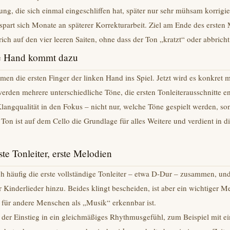
ng, die sich einmal eingeschliffen hat, später nur sehr mühsam korrigi
t, spart sich Monate an späterer Korrekturarbeit. Ziel am Ende des ersten 
ch auf den vier leeren Saiten, ohne dass der Ton „kratzt“ oder abbricht
ke Hand kommt dazu
n die ersten Finger der linken Hand ins Spiel. Jetzt wird es konkret 
werden mehrere unterschiedliche Töne, die ersten Tonleiterausschnitte en
Klangqualität in den Fokus – nicht nur, welche Töne gespielt werden, so
 Ton ist auf dem Cello die Grundlage für alles Weitere und verdient in 
te Tonleiter, erste Melodien
sich häufig die erste vollständige Tonleiter – etwa D-Dur – zusammen, u
Kinderlieder hinzu. Beides klingt bescheiden, ist aber ein wichtiger M
s für andere Menschen als „Musik“ erkennbar ist.
ch der Einstieg in ein gleichmäßiges Rhythmusgefühl, zum Beispiel mit