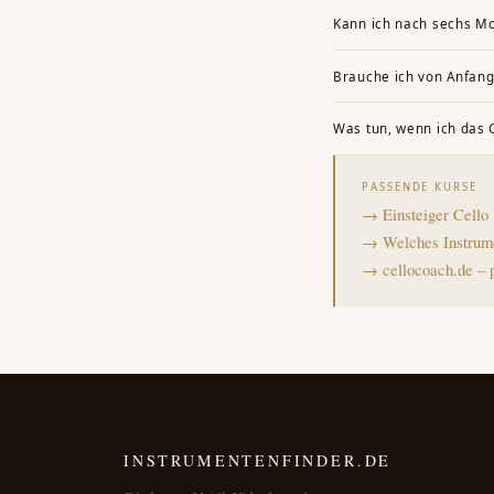
Mehrmals pro Woche für je
Kann ich nach sechs Mo
einzelner Übeeinheiten.
Ein kurzes, einfaches St
Brauche ich von Anfang
realistisch erreichbar.
Nicht zwingend, aber zum
Was tun, wenn ich das 
Rückmeldung – hilft dabe
Stagnationsphasen sind n
PASSENDE KURSE
ganz aufzuhören, und nac
→ Einsteiger Cello
→ Welches Instrume
→ cellocoach.de – 
INSTRUMENTENFINDER.DE