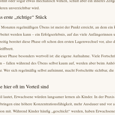
t oder sogar etwas mechanisch wirken, schult aber ein inneres Zeitge
eren unverzichtbar wird.
 erste „richtige“ Stück
f Monaten regelmäßigen Übens ist meist der Punkt erreicht, an dem ein 
arbeitet werden kann – ein Erfolgserlebnis, auf das viele Anfängerinnen
eitig bereitet diese Phase oft schon den ersten Lagenwechsel vor, also
iffbrett.
eser Phase besonders wertvoll ist: die eigene Aufnahme. Viele Fortschri
ion – fallen während des Übens selbst kaum auf, werden aber beim An
ar. Wer sich regelmäßig selbst aufnimmt, macht Fortschritte sichtbar, die
hier oft im Vorteil sind
eil lautet, Erwachsene würden langsamer lernen als Kinder. In der Praxis 
bringen eine höhere Konzentrationsfähigkeit, mehr Ausdauer und vor al
ion mit. Während Kinder häufig „geschickt“ werden, haben Erwachsene 