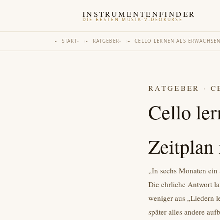
INSTRUMENTENFINDER
DIE BESTEN MUSIK-VIDEOKURSE
START
›
RATGEBER
›
CELLO LERNEN ALS ERWACHSE
RATGEBER · CE
Cello ler
Zeitplan 
„In sechs Monaten ein 
Die ehrliche Antwort la
weniger aus „Liedern 
später alles andere aufb