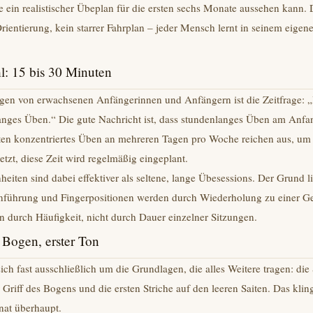
ie ein realistischer Übeplan für die ersten sechs Monate aussehen kann. 
rientierung, kein starrer Fahrplan – jeder Mensch lernt in seinem eigen
l: 15 bis 30 Minuten
rgen von erwachsenen Anfängerinnen und Anfängern ist die Zeitfrage: 
anges Üben.“ Die gute Nachricht ist, dass stundenlanges Üben am Anfang
ten konzentriertes Üben an mehreren Tagen pro Woche reichen aus, um s
tzt, diese Zeit wird regelmäßig eingeplant.
eiten sind dabei effektiver als seltene, lange Übesessions. Der Grund l
nführung und Fingerpositionen werden durch Wiederholung zu einer G
 durch Häufigkeit, nicht durch Dauer einzelner Sitzungen.
 Bogen, erster Ton
ich fast ausschließlich um die Grundlagen, die alles Weitere tragen: die 
r Griff des Bogens und die ersten Striche auf den leeren Saiten. Das klin
nat überhaupt.