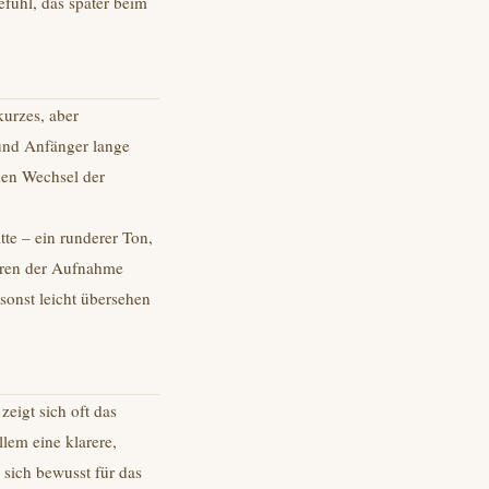
fühl, das später beim
kurzes, aber
 und Anfänger lange
 den Wechsel der
tte – ein runderer Ton,
hören der Aufnahme
 sonst leicht übersehen
zeigt sich oft das
lem eine klarere,
sich bewusst für das