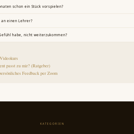
weils 15 bis 30 Minuten ist ein guter Start. Regelmäßigkeit ist dabei wichtig
naten schon ein Stück vorspielen?
ück ist nach etwa vier bis sechs Monaten regelmäßigen Übens für viele Anfän
 an einen Lehrer?
indest gelegentliches Feedback – etwa über eine eigene Aufnahme oder eine p
Gefühl habe, nicht weiterzukommen?
i, die Grundhaltung von Anfang an richtig auszurichten.
ormal und gehören zum Lernprozess. Am besten hilft es, das Übepensum kurzfri
h einigen Tagen mit frischem Blick weiterzumachen.
 Videokurs
nt passt zu mir? (Ratgeber)
persönliches Feedback per Zoom
KATEGORIEN