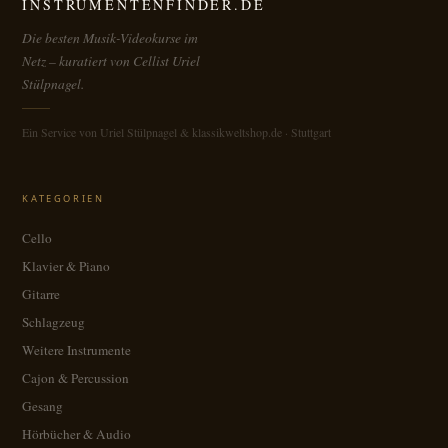
INSTRUMENTENFINDER.DE
Die besten Musik-Videokurse im
Netz – kuratiert von Cellist Uriel
Stülpnagel.
Ein Service von Uriel Stülpnagel & klassikweltshop.de · Stuttgart
KATEGORIEN
Cello
Klavier & Piano
Gitarre
Schlagzeug
Weitere Instrumente
Cajon & Percussion
Gesang
Hörbücher & Audio