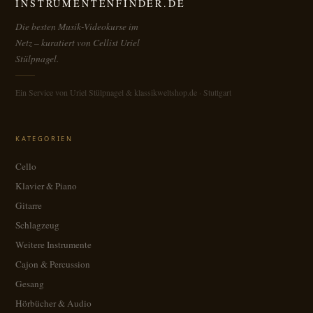
INSTRUMENTENFINDER.DE
Die besten Musik-Videokurse im
Netz – kuratiert von Cellist Uriel
Stülpnagel.
Ein Service von Uriel Stülpnagel & klassikweltshop.de · Stuttgart
KATEGORIEN
Cello
Klavier & Piano
Gitarre
Schlagzeug
Weitere Instrumente
Cajon & Percussion
Gesang
Hörbücher & Audio